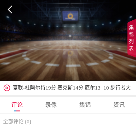

集
锦
列
表

夏联-杜阿尔特19分 赛克斯14分 厄尔13+10 步行者大
胜雷霆
评论
录像
集锦
资讯
全部评论
(
0
)