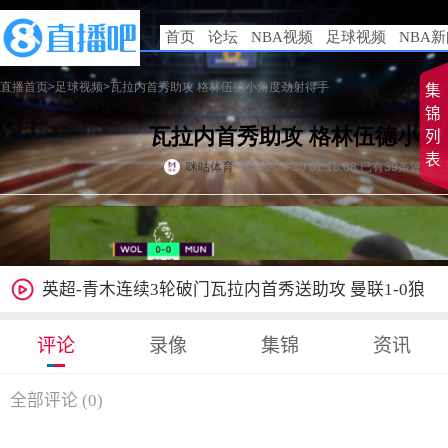

集
锦
列
表

英超-青木连续3轮破门瓦拉内首秀送助攻 曼联1-0狼
队升第三
评论
录像
集锦
资讯
全部评论
(
0
)