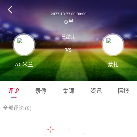

2022-10-23 00:00:00
意甲
已结束
vs
AC米兰
蒙扎
评论
录像
集锦
资讯
情报
全部评论
(
0
)