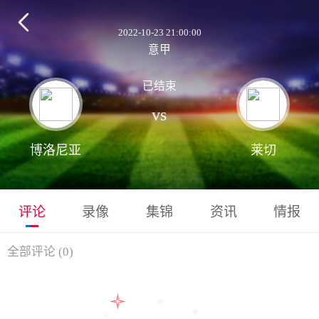

2022-10-23 21:00:00
意甲
已结束
vs
博洛尼亚
莱切
评论
录像
集锦
资讯
情报
全部评论
(
0
)