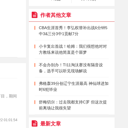
作者其他文章
CBA生涯首秀！李弘权替补出战6分钟5
中3&三分3中1贡献7分
小卡复出首战！哈姆：我们很想他对对
方教练来说他简直是个噩梦
不会办别办！TI11淘汰赛没有隔音设
备，选手可以听见现场解说
弗格轰39分创辽宁生涯最高 神仙球进加
时6犯毕业
节目，期间
舒梅切尔：过去我都支持C罗 但这次提
前离场让我很失望
22 01:01:54
最新文章