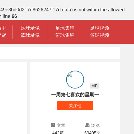
be49e3bd0d217d8626247f17d.data) is not within the allowed
 line
66
西甲
足球录像
足球集锦
足球视频
亚冠
篮球录像
篮球集锦
篮球视频
VIP
一周第七喜欢的星期一
关注他
文章
浏览
442篇
63405次