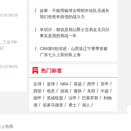
赵睿：不能用输球去帮助年轻队员成长
22 01:00:25
我们依然有很强的战斗力
米切尔：都说是我让爵士交易走戈贝尔
事实是我想再战一年
，三分7中
12
CBA第5轮综述：山西送辽宁赛季首败
广东七人上双轻取上海
22 12:59:51
热门标签
/
/
/
/
/
/
足球
篮球
NBA
英超
西甲
意甲
/
/
/
/
/
/
西部
电竞
游戏
曼联
东部
中超
/
/
/
/
德甲
英雄联盟
法甲
巴塞罗那
利物
/
/
/
/
浦
皇家马德里
勇士
湖人
集
电视
|