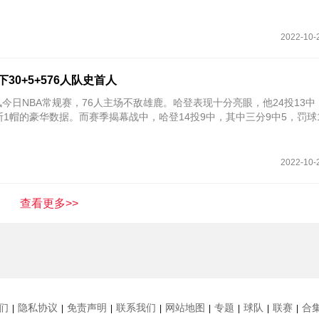
2022-10-
30+5+576人队史首人
讯今日NBA常规赛，76人主场不敌雄鹿。哈登表现十分亮眼，他24投13中
2断1帽的豪华数据。而赛季揭幕战中，哈登14投9中，其中三分9中5，罚球
2022-10-
查看更多>>
们
隐私协议
免责声明
联系我们
网站地图
专题
球队
联赛
合
|
|
|
|
|
|
|
|