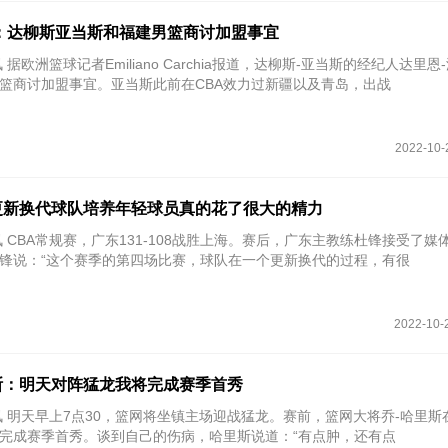
：达柳斯亚当斯和福建男篮商讨加盟事宜
 据欧洲篮球记者Emiliano Carchia报道，达柳斯-亚当斯的经纪人达里恩
篮商讨加盟事宜。亚当斯此前在CBA效力过新疆以及青岛，出战
2022-10-
更新换代球队培养年轻球员真的花了很大的精力
讯 CBA常规赛，广东131-108战胜上海。赛后，广东主教练杜锋接受了媒
锋说：“这个赛季的第四场比赛，球队在一个更新换代的过程，有很
2022-10-
斯：明天对阵猛龙我将完成赛季首秀
讯 明天早上7点30，篮网将坐镇主场迎战猛龙。赛前，篮网大将乔-哈里斯
完成赛季首秀。谈到自己的伤病，哈里斯说道：“有点肿，还有点