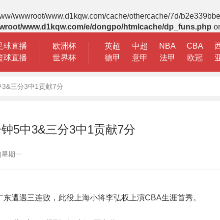
 File(/www/wwwroot/www.d1kqw.com/cache/othercache/7d/b2e339b
wroot/www.d1kqw.com/e/dongpo/htmlcache/dp_funs.php
on
足球直播
欧洲杯
英超
中超
NBA
CBA
篮球直播
世界杯
德甲
意甲
法甲
欧冠
3&三分3中1贡献7分
钟5中3&三分3中1贡献7分
欢的星期一
敌广东遭遇三连败，此役上海小将李弘权上演CBA生涯首秀。