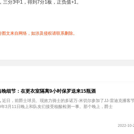
，三分3中1，得到7分1板，正负值+1。
分图文来自网络，如涉及侵权请联系删除。
当晚细节：在更衣室隔离9小时保罗送来15瓶酒
讯 近日，前爵士球员、现效力骑士的多诺万-米切尔参加了JJ-雷迪克播客
20年3月11日晚上和队友们接受核酸检测一事。那个晚上，爵士
2022-10-