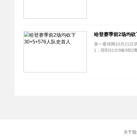
哈登赛季前2场均砍下
第一看球网10月21日
1，得到31分9板9助
关于我