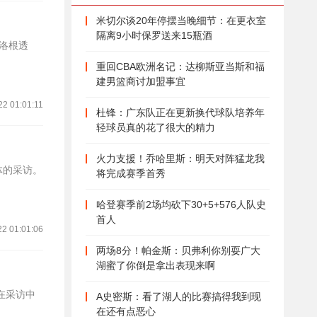
米切尔谈20年停摆当晚细节：在更衣室
隔离9小时保罗送来15瓶酒
-洛根透
重回CBA欧洲名记：达柳斯亚当斯和福
建男篮商讨加盟事宜
22 01:01:11
杜锋：广东队正在更新换代球队培养年
轻球员真的花了很大的精力
火力支援！乔哈里斯：明天对阵猛龙我
体的采访。
将完成赛季首秀
哈登赛季前2场均砍下30+5+576人队史
首人
22 01:01:06
两场8分！帕金斯：贝弗利你别耍广大
湖蜜了你倒是拿出表现来啊
在采访中
A史密斯：看了湖人的比赛搞得我到现
在还有点恶心