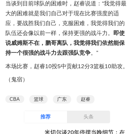
当谈到目前球队的困难时，赵睿说道：“我觉得最
大的困难就是我们自己对于现在比赛强度的适
应，要战胜我们自己，克服困难，我觉得我们的
队伍还会像以前一样，保持更强的战斗力。
即使
说威姆斯不在，鹏哥离队，我觉得我们依然能保
持一个很强的战斗力去跟强队竞争
。”
本场比赛，赵睿10投5中贡献12分3篮板10助攻。
（鬼宿）
CBA
篮球
广东
赵睿
推荐
头条
米切尔谈20年停摆当晚细节：在