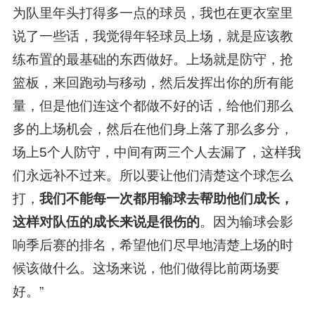
为队里年头打得多一点的球员，我也在更衣室里
说了一些话，我觉得年轻球员上场，就是应该教
练布置的最基础的东西做好。上场就是防守，抢
篮板，来回跑动与移动，然后发挥出你的所有能
量，但是他们连这个都做不好的话，给他们那么
多的上场机会，然后在他们身上落了那么多分，
场上5个人防守，中间有两三个人去漏了，这样我
们永远补不过来。所以要让他们清楚这个球怎么
打，
我们不能每一次都用输球去帮助他们成长，
这样对队伍的成长来说是很伤的
。因为输球会影
响季后赛的排名，希望他们尽早地清楚上场的时
候该做什么。这场来说，他们做得比前两场要
好。”