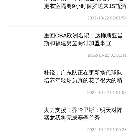
更衣室隔离9小时保罗送来15瓶酒
2022-10-22 01:01:54
重回CBA欧洲名记：达柳斯亚当
斯和福建男篮商讨加盟事宜
2022-10-22 01:01:11
杜锋：广东队正在更新换代球队
培养年轻球员真的花了很大的精
力
2022-10-22 01:01:06
火力支援！乔哈里斯：明天对阵
猛龙我将完成赛季首秀
2022-10-22 01:00:25