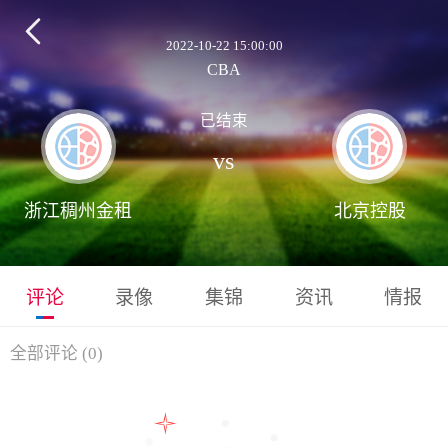

2022-10-22 15:00:00
CBA
已结束
vs
浙江稠州金租
北京控股
评论
录像
集锦
资讯
情报
全部评论
(
0
)