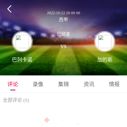

2022-10-22 20:00:00
西甲
已结束
vs
巴列卡诺
加的斯
评论
录像
集锦
资讯
情报
全部评论
(
0
)