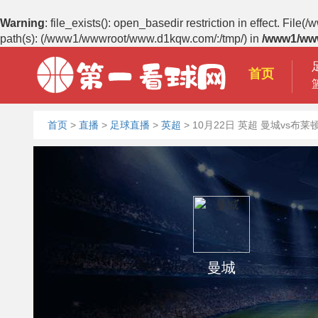
Warning
: file_exists(): open_basedir restriction in effect.
path(s): (/www1/wwwroot/www.d1kqw.com/:/tmp/) in
/www1/ww
首页
首页
>
直播
>
足球直播
>
英超
>
10月22日 英超 曼城vs布莱
曼城