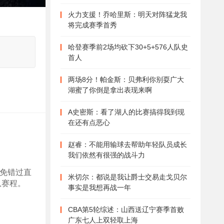
火力支援！乔哈里斯：明天对阵猛龙我
将完成赛季首秀
哈登赛季前2场均砍下30+5+576人队史
首人
两场8分！帕金斯：贝弗利你别耍广大
湖蜜了你倒是拿出表现来啊
A史密斯：看了湖人的比赛搞得我到现
在还有点恶心
赵睿：不能用输球去帮助年轻队员成长
我们依然有很强的战斗力
以免错过直
米切尔：都说是我让爵士交易走戈贝尔
队赛程。
事实是我想再战一年
CBA第5轮综述：山西送辽宁赛季首败
广东七人上双轻取上海