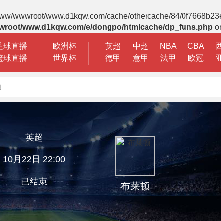
 File(/www/wwwroot/www.d1kqw.com/cache/othercache/84/0f7668b23
wroot/www.d1kqw.com/e/dongpo/htmlcache/dp_funs.php
on
足球直播
欧洲杯
英超
中超
NBA
CBA
篮球直播
世界杯
德甲
意甲
法甲
欧冠
顿
英超
10月22日 22:00
已结束
布莱顿