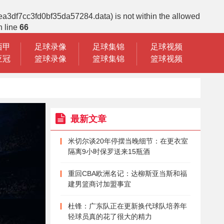
ea3df7cc3fd0bf35da57284.data) is not within the allowed
 line
66
西甲
足球录像
足球集锦
足球视频
亚冠
篮球录像
篮球集锦
篮球视频
最新文章
米切尔谈20年停摆当晚细节：在更衣室
隔离9小时保罗送来15瓶酒
重回CBA欧洲名记：达柳斯亚当斯和福
建男篮商讨加盟事宜
杜锋：广东队正在更新换代球队培养年
轻球员真的花了很大的精力